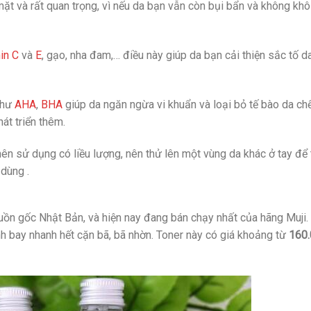
mặt và rất quan trọng, vì nếu da bạn vẫn còn bụi bẩn và không khô
in C
và
E
, gạo, nha đam,… điều này giúp da bạn cải thiện sắc tố d
như
AHA
,
BHA
giúp da ngăn ngừa vi khuẩn và loại bỏ tế bào da chế
át triển thêm.
 nên sử dụng có liều lượng, nên thử lên một vùng da khác ở tay để 
dùng .
uồn gốc Nhật Bản, và hiện nay đang bán chạy nhất của hãng Muji.
 bay nhanh hết cặn bã, bã nhờn. Toner này có giá khoảng từ
160