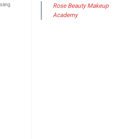
Đúng
 sáng
Điểm
Rose Beauty Makeup
Cách
Academy