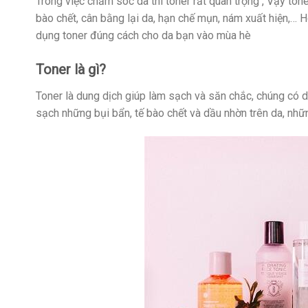
Trong việc chăm sóc da thì toner rất quan trọng , Vậy ton
bào chết, cân bằng lại da, hạn chế mụn, nám xuất hiện,…
dụng toner đúng cách cho da bạn vào mùa hè
Toner là gì?
Toner là dung dịch giúp làm sạch và săn chắc, chúng có 
sạch những bụi bẩn, tế bào chết và dầu nhờn trên da, nh