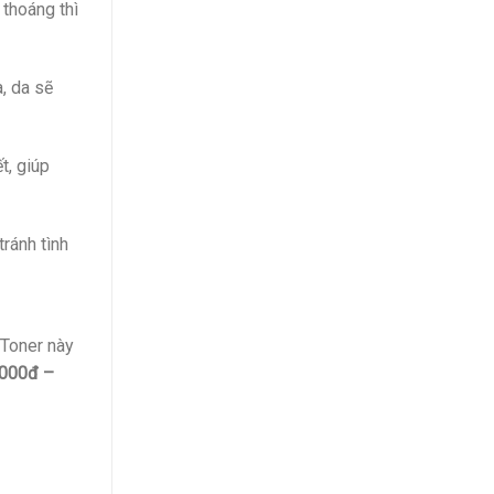
 thoáng thì
a, da sẽ
t, giúp
tránh tình
 Toner này
.000đ –