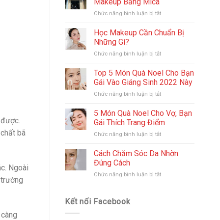
Makeup Bằng Mica
Chức năng bình luận bị tắt
ở
Có
Nên
Học Makeup Cần Chuẩn Bị
Làm
Những Gì?
Bảng
Chức năng bình luận bị tắt
ở
Hiệu
Học
Tiệm
Makeup
Top 5 Món Quà Noel Cho Bạn
Makeup
Cần
Bằng
Gái Vào Giáng Sinh 2022 Này
Chuẩn
Mica
Chức năng bình luận bị tắt
ở
Bị
Top
Những
5
5 Món Quà Noel Cho Vợ, Bạn
Gì?
Món
 được.
Gái Thích Trang Điểm
Quà
 chất bã
Chức năng bình luận bị tắt
ở
Noel
5
Cho
Món
Cách Chăm Sóc Da Nhờn
Bạn
Quà
Gái
Đúng Cách
ác. Ngoài
Noel
Vào
Chức năng bình luận bị tắt
ở
Cho
Giáng
 trường
Cách
Vợ,
Sinh
Chăm
Bạn
2022
Sóc
Kết nối Facebook
Gái
Này
Da
Thích
 càng
Nhờn
Trang