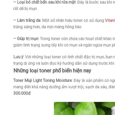
– Loại bỏ chất bẩn sau khi rửa mặt
: Đây là bước sau khi 
rất dễ bị mụn.
– Làm trắng da
: Một số nhãn hiệu toner có sử dụng
Vitam
trắng sáng hơn, da mịn màng hồng hào.
– Giúp trị mụn
: Trong toner còn chứa các hoạt chất khác 
giảm tình trạng sưng tấy khi có mụn và ngăn ngừa mụn ph
Lưu ý
: Với những loại toner có tính chất đặc trị mụn, bạn
trạng dị ứng và luôn đọc kỹ hướng dẫn sử dụng trước khi 
Những
loại toner phổ biến hiện nay
Toner
Muji Light Toning Moisture
: Đây là sản phẩm có ng
mang đến khả năng dưỡng ẩm vượt trội, sạch da sâu, đánh
300.000đ
.