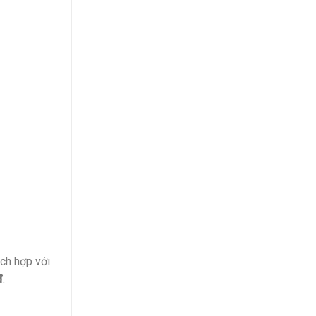
ích hợp với
đ
.