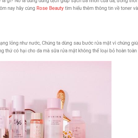
e là gì? Nó là dung dung dịch giúp sạch bã nhờn của da, đồng thời 
 Hôm nay hãy cùng
Rose Beauty
tìm hiểu thêm thông tin về toner v
dạng lỏng như nước, Chúng ta dùng sau bước rửa mặt vì chúng giú
ững thứ có hại cho da mà sữa rửa mặt không thể loại bỏ hoàn toàn