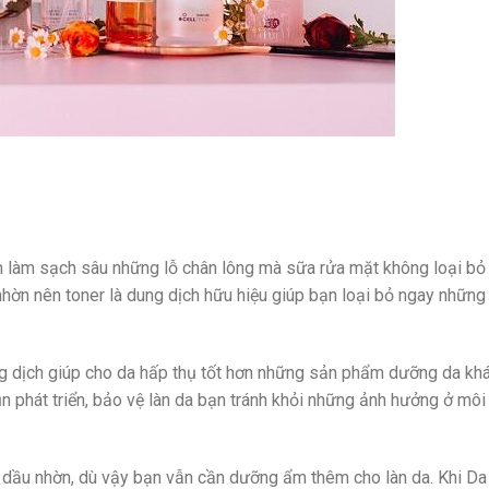
ạn làm sạch sâu những lỗ chân lông mà sữa rửa mặt không loại bỏ
hờn nên toner là dung dịch hữu hiệu giúp bạn loại bỏ ngay những
ng dịch giúp cho da hấp thụ tốt hơn những sản phẩm dưỡng da kh
ụn phát triển, bảo vệ làn da bạn tránh khỏi những ảnh hưởng ở môi
ều dầu nhờn, dù vậy bạn vẫn cần dưỡng ẩm thêm cho làn da. Khi Da