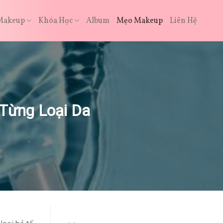
Makeup
Khóa Học
Album
Mẹo Makeup
Liên Hệ
 Từng Loại Da